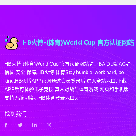
HB火博·(体育)World Cup 官方认证网站💕：BAIDU點AG💕
信誉,安全,保障,HB火博·体育Stay humble, work hard, be
kind.HB火博APP官网通过会员登录后,进入全站入口,下载
APP后可体验电子竞技,真人对战与体育游戏,网页和手机版
支持无缝切换。HB体育登录入口.。
找到我们