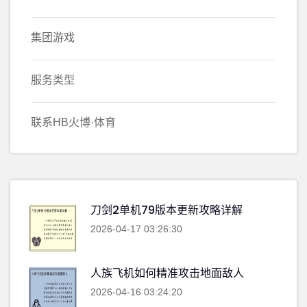
集团游戏
服务类型
联系HB火博·体育
刀剑2单机79版本更新攻略详解
2026-04-17 03:26:30
人族飞机如何精准攻击地面敌人
2026-04-16 03:24:20