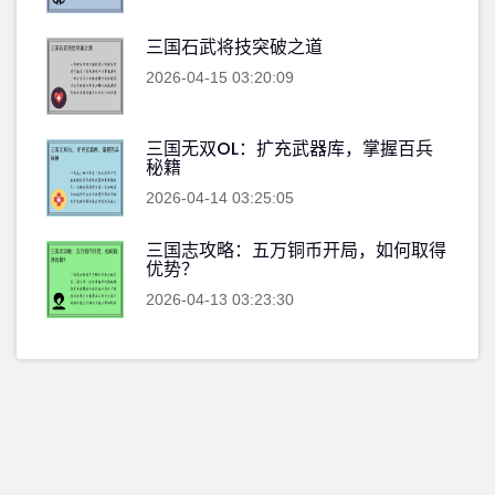
三国石武将技突破之道
2026-04-15 03:20:09
三国无双OL：扩充武器库，掌握百兵
秘籍
2026-04-14 03:25:05
三国志攻略：五万铜币开局，如何取得
优势？
2026-04-13 03:23:30