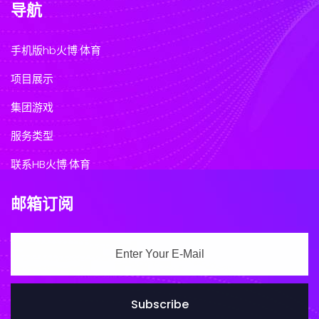
导航
手机版hb火博·体育
项目展示
集团游戏
服务类型
联系HB火博·体育
邮箱订阅
Subscribe