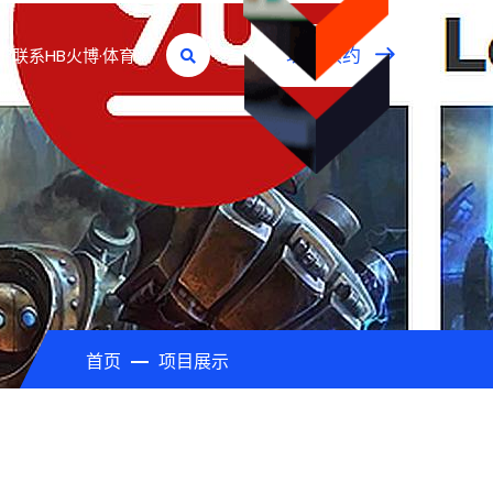
联系HB火博·体育
现在预约
首页
项目展示