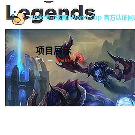
手机
项目展示
首页
项目展示