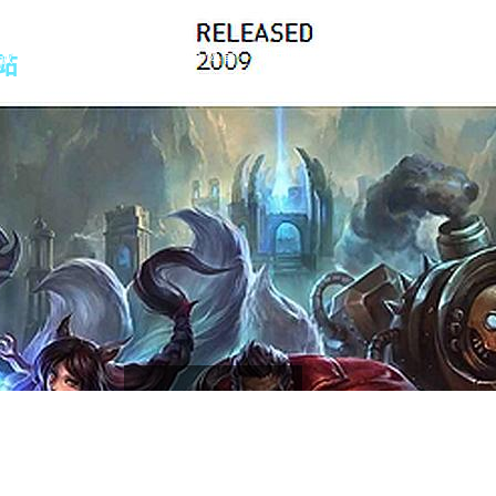
版入口首页
手机版hb火博·体育
项目展示
集团游戏
服务类型