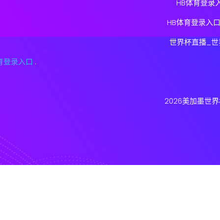
HB体育登录
HB体育登录入口
世界杯直播_世
育登录入口
.
2026美加墨世界杯(