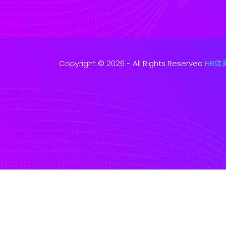
Copyright © 2026 - All Rights Reserved
HB体