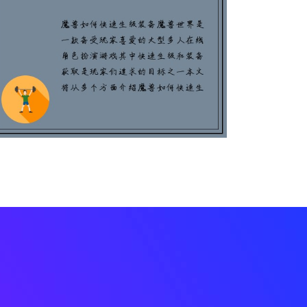
魔兽：快速生级装备攻略