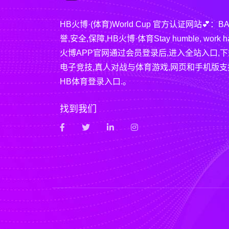
HB火博·(体育)World Cup 官方认证网站💕：B
誉,安全,保障,HB火博·体育Stay humble, work hard
火博APP官网通过会员登录后,进入全站入口,下
电子竞技,真人对战与体育游戏,网页和手机版
HB体育登录入口.。
找到我们