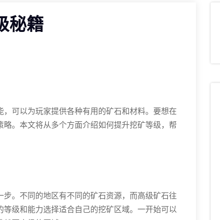
级秘籍
能，可以为玩家提供各种有用的矿石和材料。要想在
策略。本文将从多个方面介绍如何提升挖矿等级，帮
一步。不同的地区有不同的矿石资源，而高级矿石往
的等级和能力选择适合自己的挖矿区域。一开始可以