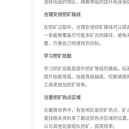
选择低级的地区，随着等级的提升再逐渐
合理安排挖矿路线
在挖矿过程中，合理安排挖矿路线可以提
一条能够覆盖尽可能多矿点的路径，避免
置，方便自己快速找到目标。
学习挖矿技能
学习挖矿技能是提升挖矿等级的基础。玩
提升技能等级。技能等级越高，挖掘速度
工具来增加挖矿效率。
注意挖矿热点区域
在魔兽世界中，有些地区是挖矿热点，矿
查找相关资料来了解这些热点区域的位置
以与其他玩家组队挖矿，提高效率。