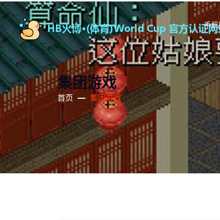
手机
集团游戏
首页
集团游戏