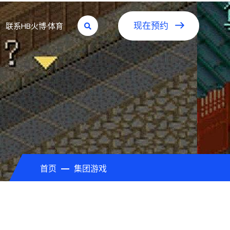
联系HB火博·体育
现在预约
首页
集团游戏